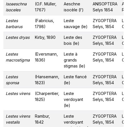
Isoaeschna
(O.F. Müller,
Aeschne
ANISOPTERA
Ae
isoceles
1767)
isocèle (l’)
Selys 1854
Ra
Lestes
(Fabricius,
Leste
ZYGOPTERA
Le
barbarus
1798)
sauvage (le)
Selys, 1854
Ca
Lestes dryas
Kirby, 1890
Leste des
ZYGOPTERA
Le
bois (le)
Selys, 1854
Ca
Lestes
(Eversmann,
Leste à
ZYGOPTERA
Le
macrostigma
1836)
grands
Selys, 1854
Ca
stigmas (le)
Lestes
(Hansemann,
Leste fiancé
ZYGOPTERA
Le
sponsa
1823)
(le)
Selys, 1854
Ca
Lestes virens
(Charpentier,
Leste
ZYGOPTERA
Le
1825)
verdoyant
Selys, 1854
Ca
(le)
Lestes virens
Rambur,
Leste
ZYGOPTERA
Le
vestalis
1842
verdoyant
Selys, 1854
Ca