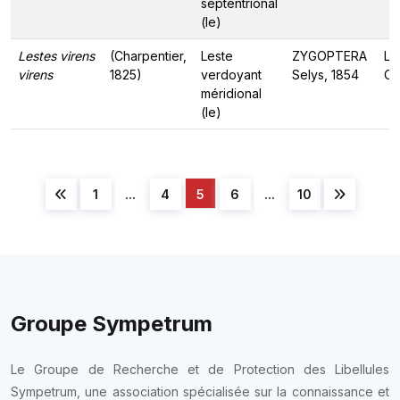
septentrional
(le)
Lestes virens
(Charpentier,
Leste
ZYGOPTERA
Le
virens
1825)
verdoyant
Selys, 1854
Ca
méridional
(le)
1
...
4
5
6
...
10
Groupe Sympetrum
Le Groupe de Recherche et de Protection des Libellules
Sympetrum, une association spécialisée sur la connaissance et