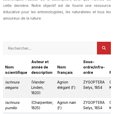
cette dernière. Notre objectif est de fournir une ressource
éducative pour les entomologistes, les naturalistes et tous les
amoureux de la nature.
Auteur et
Sous-
Nom
année de
Nom
ordre/infra-
scientifique
description
français
ordre
Fa
Ischnura
(Vander
Agrion
ZYGOPTERA
Co
elegans
Linden,
élégant (l’)
Selys, 1854
Ki
1820)
Ischnura
(Charpentier,
Agrion nain
ZYGOPTERA
Co
pumilio
1825)
(l’)
Selys, 1854
Ki