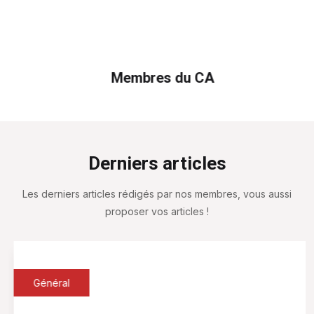
Les derniers articles rédigés par nos membres, vous aussi
proposer vos articles !
Général
9 JUILLET 2026
Colloque – 40 ans de Sympetrum
Colloque des 40 ans de Sympetrum : découvrez les
bénéfices de la renaturation des milieux aquatiques
pour la biodiversité et les l
...