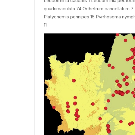
Leucorrhinia caudalis 1 Leucorrhinia pectorali
quadrimaculata 74 Orthetrum cancellatum 7 O
Platycnemis pennipes 15 Pyrrhosoma nymp
11