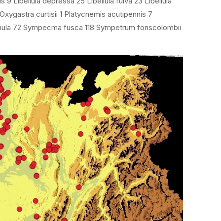
s 9 Libellula depressa 25 Libellula fulva 23 Libellula
xygastra curtisii 1 Platycnemis acutipennis 7
hula 72 Sympecma fusca 118 Sympetrum fonscolombii