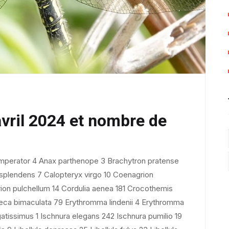
avril 2024 et nombre de
imperator 4 Anax parthenope 3 Brachytron pratense
 splendens 7 Calopteryx virgo 10 Coenagrion
ion pulchellum 14 Cordulia aenea 181 Crocothemis
eca bimaculata 79 Erythromma lindenii 4 Erythromma
tissimus 1 Ischnura elegans 242 Ischnura pumilio 19