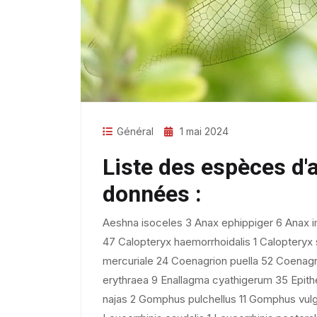
Général
1 mai 2024
Liste des espèces d'
données :
Aeshna isoceles 3 Anax ephippiger 6 Anax 
47 Calopteryx haemorrhoidalis 1 Calopteryx
mercuriale 24 Coenagrion puella 52 Coenagr
erythraea 9 Enallagma cyathigerum 35 Epith
najas 2 Gomphus pulchellus 11 Gomphus vulga