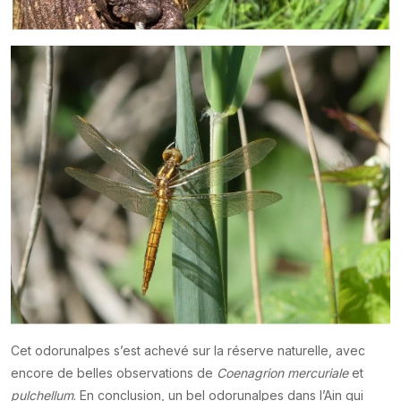
Cet odorunalpes s’est achevé sur la réserve naturelle, avec
encore de belles observations de
Coenagrion mercuriale
et
pulchellum
. En conclusion, un bel odorunalpes dans l’Ain qui