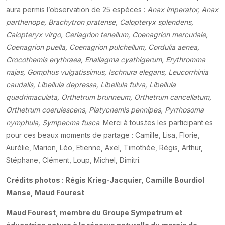
aura permis l’observation de 25 espèces :
Anax imperator, Anax
parthenope, Brachytron pratense, Calopteryx splendens,
Calopteryx virgo, Ceriagrion tenellum, Coenagrion mercuriale,
Coenagrion puella, Coenagrion pulchellum, Cordulia aenea,
Crocothemis erythraea, Enallagma cyathigerum, Erythromma
najas, Gomphus vulgatissimus, Ischnura elegans, Leucorrhinia
caudalis, Libellula depressa, Libellula fulva, Libellula
quadrimaculata, Orthetrum brunneum, Orthetrum cancellatum,
Orthetrum coerulescens, Platycnemis pennipes, Pyrrhosoma
nymphula, Sympecma fusca
. Merci à tous.tes les participant·es
pour ces beaux moments de partage : Camille, Lisa, Florie,
Aurélie, Marion, Léo, Etienne, Axel, Timothée, Régis, Arthur,
Stéphane, Clément, Loup, Michel, Dimitri.
Crédits photos : Régis Krieg-Jacquier, Camille Bourdiol
Manse, Maud Fourest
Maud Fourest, membre du Groupe Sympetrum et