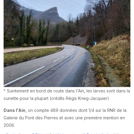
^ Suintement en bord de route dans l'Ain, les larves sont dans la
cunette pour la plupart (crédits Régis Krieg-Jacquier)
Dans l'Ain
, on compte 489 données dont 1/4 sur la RNR de la
Galerie du Pont des Pierres et avec une première mention en
2006.