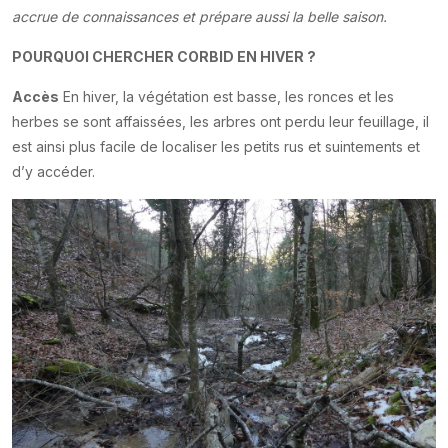
accrue de connaissances et prépare aussi la belle saison.
POURQUOI CHERCHER CORBID EN HIVER ?
Accès
En hiver, la végétation est basse, les ronces et les
herbes se sont affaissées, les arbres ont perdu leur feuillage, il
est ainsi plus facile de localiser les petits rus et suintements et
d’y accéder.