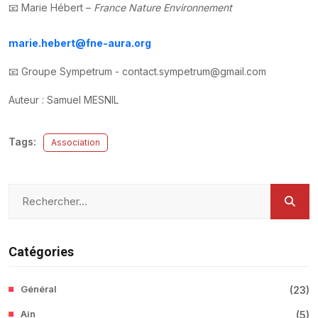
📧 Marie Hébert –
France Nature Environnement
marie.hebert@fne-aura.org
📧 Groupe Sympetrum - contact.sympetrum@gmail.com
Auteur : Samuel MESNIL
Tags:
Association
Catégories
Général
(
23
)
Ain
(
5
)