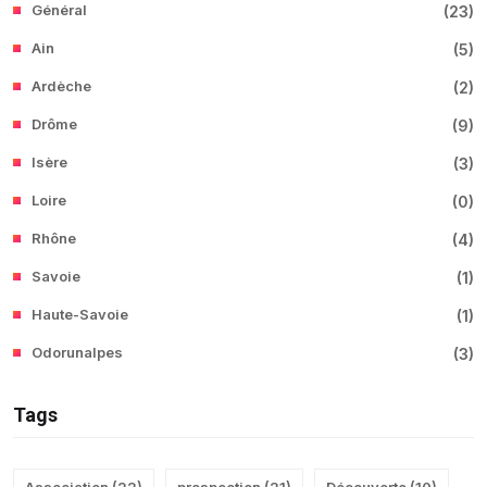
Général
(
23
)
Ain
(
5
)
Ardèche
(
2
)
Drôme
(
9
)
Isère
(
3
)
Loire
(
0
)
Rhône
(
4
)
Savoie
(
1
)
Haute-Savoie
(
1
)
Odorunalpes
(
3
)
Tags
Association
(
22
)
prospection
(
21
)
Découverte
(
10
)